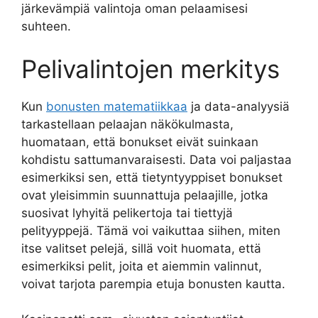
järkevämpiä valintoja oman pelaamisesi
suhteen.
Pelivalintojen merkitys
Kun
bonusten matematiikkaa
ja data-analyysiä
tarkastellaan pelaajan näkökulmasta,
huomataan, että bonukset eivät suinkaan
kohdistu sattumanvaraisesti. Data voi paljastaa
esimerkiksi sen, että tietyntyyppiset bonukset
ovat yleisimmin suunnattuja pelaajille, jotka
suosivat lyhyitä pelikertoja tai tiettyjä
pelityyppejä. Tämä voi vaikuttaa siihen, miten
itse valitset pelejä, sillä voit huomata, että
esimerkiksi pelit, joita et aiemmin valinnut,
voivat tarjota parempia etuja bonusten kautta.