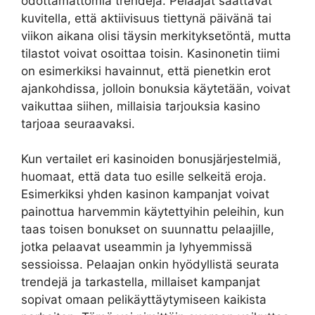
odottamattomia trendejä. Pelaajat saattavat
kuvitella, että aktiivisuus tiettynä päivänä tai
viikon aikana olisi täysin merkityksetöntä, mutta
tilastot voivat osoittaa toisin. Kasinonetin tiimi
on esimerkiksi havainnut, että pienetkin erot
ajankohdissa, jolloin bonuksia käytetään, voivat
vaikuttaa siihen, millaisia tarjouksia kasino
tarjoaa seuraavaksi.
Kun vertailet eri kasinoiden bonusjärjestelmiä,
huomaat, että data tuo esille selkeitä eroja.
Esimerkiksi yhden kasinon kampanjat voivat
painottua harvemmin käytettyihin peleihin, kun
taas toisen bonukset on suunnattu pelaajille,
jotka pelaavat useammin ja lyhyemmissä
sessioissa. Pelaajan onkin hyödyllistä seurata
trendejä ja tarkastella, millaiset kampanjat
sopivat omaan pelikäyttäytymiseen kaikista