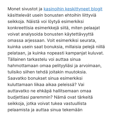
Monet sivustot ja
kasinoihin keskittyneet blogit
käsittelevät usein bonusten ehtoihin liittyviä
seikkoja. Näistä voi löytyä esimerkiksi
konkreettisia esimerkkejä siitä, miten pelaajat
voivat analysoida bonusten käytettävyyttä
omassa arjessaan. Voit esimerkiksi seurata,
kuinka usein saat bonuksia, millaisia pelejä niillä
pelataan, ja kuinka nopeasti kampanjat kuluvat.
Tällainen tarkastelu voi auttaa sinua
hahmottamaan omaa pelityyliäsi ja arvoimaan,
tulisiko siihen tehdä joitakin muutoksia.
Saavatko bonukset sinua esimerkiksi
kuluttamaan liikaa aikaa peleissä? Vai
auttavatko ne ehkäpä hallitsemaan omaa
budjettiasi paremmin? Nämä ovat tärkeitä
seikkoja, jotka voivat tukea vastuullista
pelaamista ja auttaa sinua tekemään