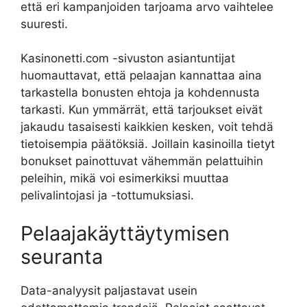
että eri kampanjoiden tarjoama arvo vaihtelee
suuresti.
Kasinonetti.com -sivuston asiantuntijat
huomauttavat, että pelaajan kannattaa aina
tarkastella bonusten ehtoja ja kohdennusta
tarkasti. Kun ymmärrät, että tarjoukset eivät
jakaudu tasaisesti kaikkien kesken, voit tehdä
tietoisempia päätöksiä. Joillain kasinoilla tietyt
bonukset painottuvat vähemmän pelattuihin
peleihin, mikä voi esimerkiksi muuttaa
pelivalintojasi ja -tottumuksiasi.
Pelaajakäyttäytymisen
seuranta
Data-analyysit paljastavat usein