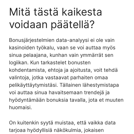
Mitä tästä kaikesta
voidaan päätellä?
Bonusjärjestelmien data-analyysi ei ole vain
kasinoiden työkalu, vaan se voi auttaa myös
sinua pelaajana, kunhan vain ymmärrät sen
logiikan. Kun tarkastelet bonusten
kohdentamista, ehtoja ja ajoitusta, voit tehdä
valintoja, jotka vastaavat parhaiten omaa
pelikäyttäytymistäsi. Tällainen lähestymistapa
voi auttaa sinua havaitsemaan trendejä ja
hyödyntämään bonuksia tavalla, jota et muuten
huomaisi.
On kuitenkin syytä muistaa, että vaikka data
tarjoaa hyödyllisiä näkökulmia, jokaisen